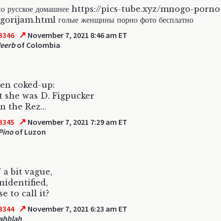
рно русское домашнее https://pics-tube.xyz/mnogo-porno
gorijam.html голые женщины порно фото бесплатно
↗
3346
November 7, 2021 8:46 am ET
Neerb
of Colombia
ten coked-up:
 she was D. Figpucker
n the Rez...
↗
3345
November 7, 2021 7:29 am ET
 Pino
of Luzon
 a bit vague,
nidentified,
e to call it?
↗
3344
November 7, 2021 6:23 am ET
ahblah