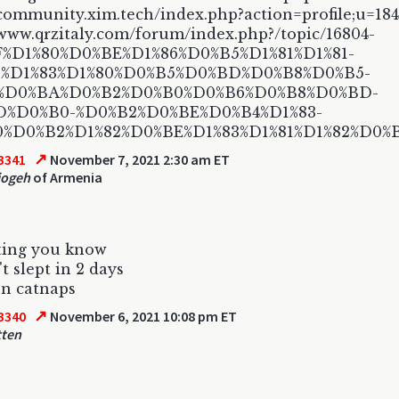
/community.xim.tech/index.php?action=profile;u=18
/www.qrzitaly.com/forum/index.php?/topic/16804-
%D1%80%D0%BE%D1%86%D0%B5%D1%81%D1%81-
1%D1%83%D1%80%D0%B5%D0%BD%D0%B8%D0%B5-
1%D0%BA%D0%B2%D0%B0%D0%B6%D0%B8%D0%BD-
D%D0%B0-%D0%B2%D0%BE%D0%B4%D1%83-
0%D0%B2%D1%82%D0%BE%D1%83%D1%81%D1%82%D0
↗
3341
November 7, 2021 2:30 am ET
iogeh
of Armenia
tting you know
t slept in 2 days
en catnaps
↗
3340
November 6, 2021 10:08 pm ET
tten