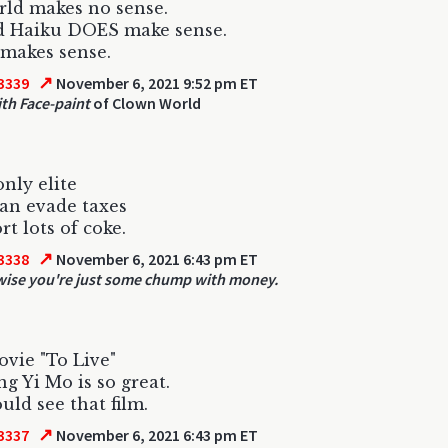
ld makes no sense.
d Haiku DOES make sense.
 makes sense.
↗
3339
November 6, 2021 9:52 pm ET
th Face-paint
of Clown World
only elite
can evade taxes
rt lots of coke.
↗
3338
November 6, 2021 6:43 pm ET
ise you're just some chump with money.
vie "To Live"
g Yi Mo is so great.
uld see that film.
↗
3337
November 6, 2021 6:43 pm ET