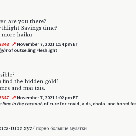
er, are you there?
arthlight Savings time?
s more haiku
↗
3348
November 7, 2021 1:54 pm ET
ight
of outselling Fleshlight
ssible?
 find the hidden gold?
mes and mai tais.
↗
3347
November 7, 2021 1:02 pm ET
e lime in the coconut.
of cure for covid, aids, ebola, and bored fe
pics-tube.xyz/ порно большие мулатки