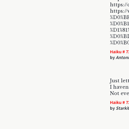
https:/
https:/
%D0%BF
%D0%B
%D1%8
%D0%B
%D0%B
Haiku # 7
by
Anton
Just le
I haven'
Not ev
Haiku # 7
by
Starki