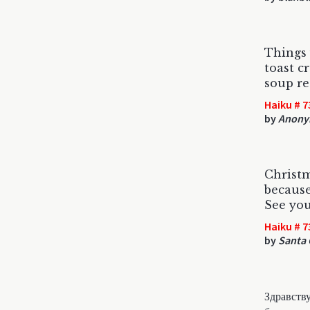
Things 
toast c
soup re
Haiku # 7
by
Anony
Christm
because
See you
Haiku # 7
by
Santa 
Здравств