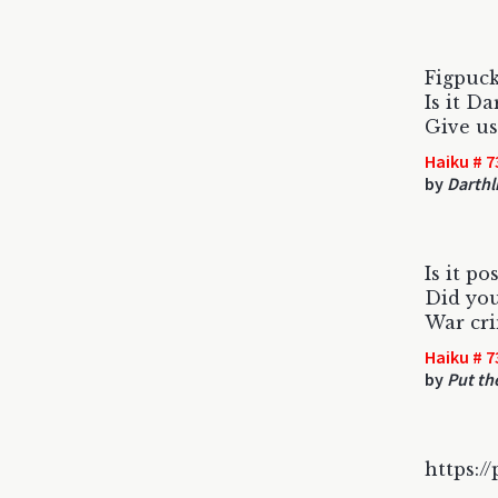
Figpuck
Is it D
Give u
Haiku # 7
by
Darthl
Is it po
Did you
War cri
Haiku # 7
by
Put th
https://