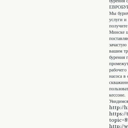
бурения 
ЕВРОБУРС
Мы бурим
услуги и
получите
Минске ц
поставля
зачастую
вашим тр
бурения 
промежут
рабочего
насоса в
скважинн
пользова
кессоне.
Увидимся
http:/
https:/
topic=
http:/