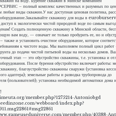
скважин на воду. Бурение скважин в Минске компанией
ЕРВИС – полный комплекс качественных и разумных по цене
 любые виды скважин.У нас доступная ценовая политика, расс
 оборудование.Заказывайте скважину для воды в euroburser
 доступ к экологически чистой природной воде по самым выго
енам! Создать полноценную скважину в Минской области, бес
ющую вам воду, — означает не только пробурить ее, но и обуст
 – также и установить очистное оборудование, которое соответ
ебованиям к чистоте воды. Мы выполняем полный цикл работ
грунта до подачи чистой питьевой воды на несколько домов. В
очный этап — это обустройство скважины, т.е. установка и от
 оборудования. После бурения обустройство включает работы: 
 скважину, благоустройство скважины снаружи (установка кесс
ого адаптера); земельные работы и разводка трубопровода до
теля (пользователей); установка необходимой автоматики дома 
!
/himeuta.org/member.php?1275214-Antoniobgd
/teedinzone.com/webboard/index.php?
8911.msg22861#msg22861
/www.gameuseduniverse.com/member.php/40388-An