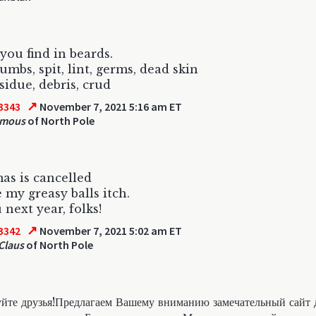
you find in beards.
rumbs, spit, lint, germs, dead skin
sidue, debris, crud
↗
3343
November 7, 2021 5:16 am ET
mous
of North Pole
as is cancelled
 my greasy balls itch.
 next year, folks!
↗
3342
November 7, 2021 5:02 am ET
Claus
of North Pole
уйте друзья!Предлагаем Вашему вниманию замечательный сайт д