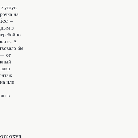
 услуг.
рочка на
vice –
дным в
перебойно
роить. А
ствовало бы
 — от
ажный
ладка
монтаж
она или
или в
tonioxya