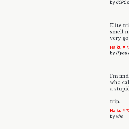
by
CCPC
o
Elite tr
smell m
very go
Haiku # 7
by
If you 
I'm fin
who cal
a stupi
trip.
Haiku # 7
by
vhs