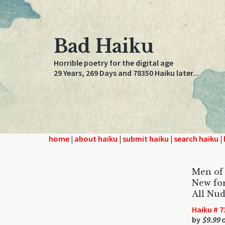
Bad Haiku
Horrible poetry for the digital age
29 Years, 269 Days and 78350 Haiku later...
home
|
about haiku
|
submit haiku
|
search haiku
|
Men of
New for
All Nu
Haiku # 7
by
$9.99