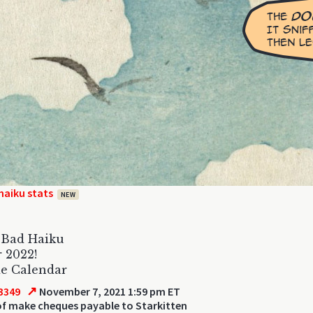
haiku stats
NEW
 Bad Haiku
 2022!
de Calendar
↗
3349
November 7, 2021 1:59 pm ET
of make cheques payable to Starkitten