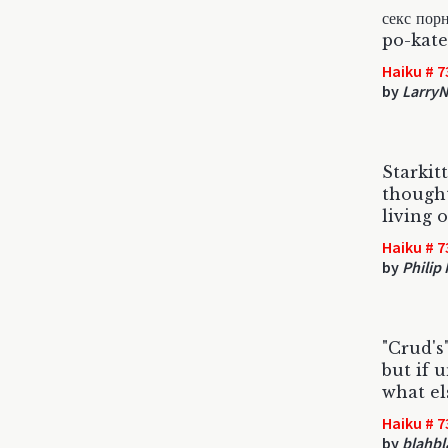
секс по
po-kate
Haiku # 7
by
Larry
Starkit
thought
living o
Haiku # 7
by
Philip
"Crud's"
but if u
what els
Haiku # 7
by
blahbl