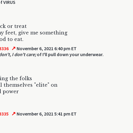
f VIRUS
ick or treat
y feet, give me something
od to eat.
↗
3336
November 6, 2021 6:40 pm ET
don't, I don't care;
of I'll pull down your underwear.
ding the folks
l themselves "elite" on
d power
↗
3335
November 6, 2021 5:41 pm ET