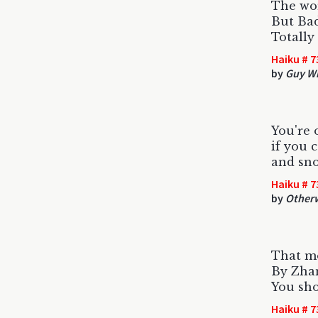
The wor
But Ba
Totally
Haiku # 7
by
Guy Wi
You're 
if you 
and sno
Haiku # 7
by
Otherw
That mo
By Zhan
You sho
Haiku # 7